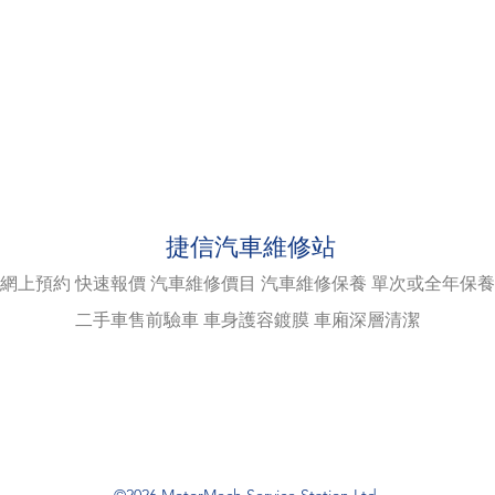
捷信汽車維修站
網
上
預約 快速報價 汽車維修
價目 汽車維修保養 單次或全年保養
二手車售前驗車 車身護容鍍膜 車廂深層清潔